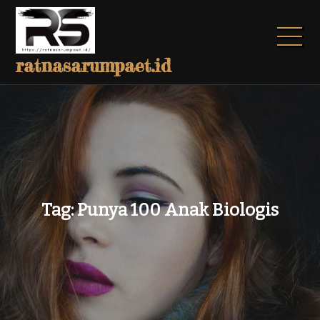
Skip
to
content
ratnasarumpaet.id
Tag:
Punya 100 Anak Biologis