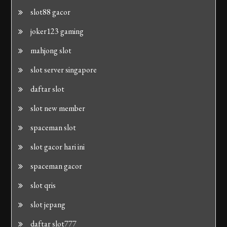
slot88 gacor
joker123 gaming
mahjong slot
slot server singapore
daftar slot
slot new member
spaceman slot
slot gacor hari ini
spaceman gacor
slot qris
slot jepang
daftar slot777