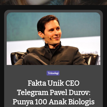
Teknologi
Fakta Unik CEO
Telegram Pavel Durov:
Punya 100 Anak Biologis