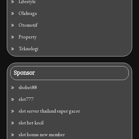
Lifestyle
Olahraga
Otomotif
Property
Teknologi
Sponsor
sbobet88
slot777
slot server thailand super gacor
slot bet kecil
slot bonus new member