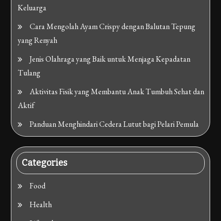
Keluarga
Cara Mengolah Ayam Crispy dengan Balutan Tepung
yang Renyah
Jenis Olahraga yang Baik untuk Menjaga Kepadatan
Tulang
Aktivitas Fisik yang Membantu Anak Tumbuh Sehat dan
Aktif
Panduan Menghindari Cedera Lutut bagi Pelari Pemula
Categories
Food
Health