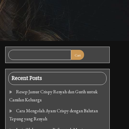
Cari
Recent Posts
Resep Jamur Crispy Renyah dan Gurih untuk
Camilan Keluarga
Cara Mengolah Ayam Crispy dengan Balutan
Tepung yang Renyah