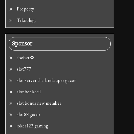
Property
Teknologi
Sponsor
sbobet88
slot777
slot server thailand super gacor
slot bet kecil
slot bonus new member
slot88 gacor
joker123 gaming