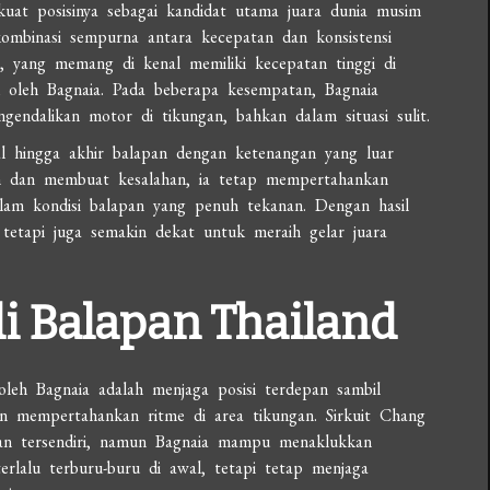
at posisinya sebagai kandidat utama juara dunia musim
kombinasi sempurna antara kecepatan dan konsistensi
ti, yang memang di kenal memiliki kecepatan tinggi di
k oleh Bagnaia. Pada beberapa kesempatan, Bagnaia
endalikan motor di tikungan, bahkan dalam situasi sulit.
wal hingga akhir balapan dengan ketenangan yang luar
han dan membuat kesalahan, ia tetap mempertahankan
am kondisi balapan yang penuh tekanan. Dengan hasil
 tetapi juga semakin dekat untuk meraih gelar juara
di Balapan Thailand
 oleh Bagnaia adalah menjaga posisi terdepan sambil
n mempertahankan ritme di area tikungan. Sirkuit Chang
jian tersendiri, namun Bagnaia mampu menaklukkan
erlalu terburu-buru di awal, tetapi tetap menjaga