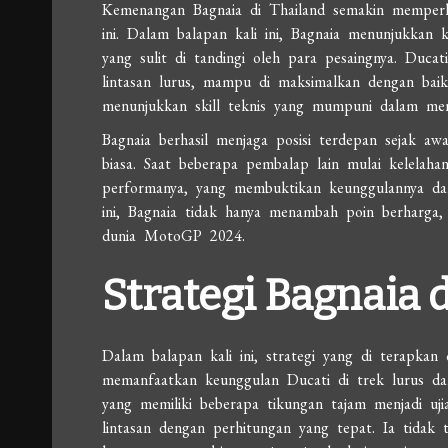
Kemenangan Bagnaia di Thailand semakin memperku
ini. Dalam balapan kali ini, Bagnaia menunjukkan 
yang sulit di tandingi oleh para pesaingnya. Duca
lintasan lurus, mampu di maksimalkan dengan bai
menunjukkan skill teknis yang mumpuni dalam meng
Bagnaia berhasil menjaga posisi terdepan sejak a
biasa. Saat beberapa pembalap lain mulai kelela
performanya, yang membuktikan keunggulannya dal
ini, Bagnaia tidak hanya menambah poin berharga,
dunia MotoGP 2024.
Strategi Bagnaia 
Dalam balapan kali ini, strategi yang di terapkan
memanfaatkan keunggulan Ducati di trek lurus da
yang memiliki beberapa tikungan tajam menjadi u
lintasan dengan perhitungan yang tepat. Ia tidak t