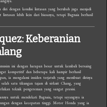
aingnya.
 diri dengan kondisi lintasan yang berubah juga menjadi
intasan lebih licin dari biasanya, tetapi Bagnaia berhasil
quez: Keberanian
alang
 musim ini dengan harapan besar untuk kembali bersaing
angat kompetitif dan beberapa kali hampir berhasil
pan, ia mengalami insiden terjatuh yang membuat dirinya
di salah satu tikungan tajam di sirkuit Chang, yang
lukan teknik pengereman yang sangat presisi.
nnya untuk mendekati Bagnaia, tetapi sayangnya ia
ikungan dengan kecepatan tinggi. Motor Honda yang ia