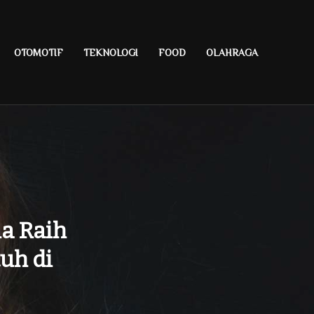
OTOMOTIF
TEKNOLOGI
FOOD
OLAHRAGA
a Raih
uh di