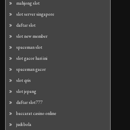
mahjong slot
slot server singapore
daftar slot
slot new member
spaceman slot
slot gacor hari ini
spaceman gacor
slot qris
slot jepang
daftar slot777
baccarat casino online
judi bola