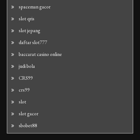
spaceman gacor
slot qris
slot jepang
daftar slot777
baccarat casino online
judi bola
CRS99
crs99
slot
slot gacor
sbobet88