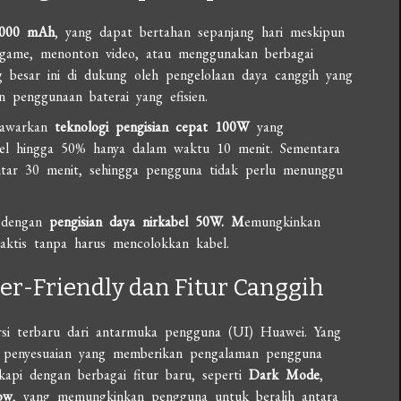
5.000 mAh
, yang dapat bertahan sepanjang hari meskipun
n game, menonton video, atau menggunakan berbagai
g besar ini di dukung oleh pengelolaan daya canggih yang
n penggunaan baterai yang efisien.
nawarkan
teknologi pengisian cepat 100W
yang
el hingga 50% hanya dalam waktu 10 menit. Sementara
itar 30 menit, sehingga pengguna tidak perlu menunggu
i dengan
pengisian daya nirkabel 50W. M
emungkinkan
aktis tanpa harus mencolokkan kabel.
er-Friendly dan Fitur Canggih
rsi terbaru dari antarmuka pengguna (UI) Huawei. Yang
a penyesuaian yang memberikan pengalaman pengguna
kapi dengan berbagai fitur baru, seperti
Dark Mode
,
ow
, yang memungkinkan pengguna untuk beralih antara