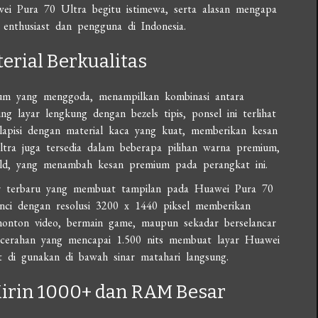
i Pura 70 Ultra begitu istimewa, serta alasan mengapa
 enthusiast dan pengguna di Indonesia.
rial Berkualitas
um yang menggoda, menampilkan kombinasi antara
 layar lengkung dengan bezels tipis, ponsel ini terlihat
lapisi dengan material kaca yang kuat, memberikan kesan
ra juga tersedia dalam beberapa pilihan warna premium,
Gold, yang menambah kesan premium pada perangkat ini.
yar terbaru yang membuat tampilan pada Huawei Pura 70
inci dengan resolusi 3200 x 1440 piksel memberikan
enonton video, bermain game, maupun sekadar berselancar
cerahan yang mencapai 1.500 nits membuat layar Huawei
t di gunakan di bawah sinar matahari langsung.
irin 1000+ dan RAM Besar