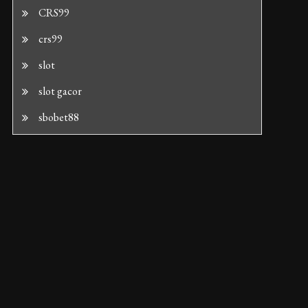
CRS99
crs99
slot
slot gacor
sbobet88