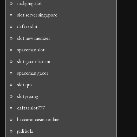
mahjong slot
slot server singapore
daftar slot
slot new member
spaceman slot
slot gacor hari ini
spaceman gacor
slot qris
slot jepang
daftar slot777
baccarat casino online
judi bola