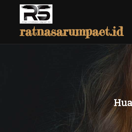
Skip
to
content
ratnasarumpaet.id
Huaw